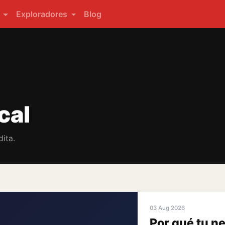
s
Exploradores
Blog
cal
ita.
03 Aug 2026
Por qué tu n