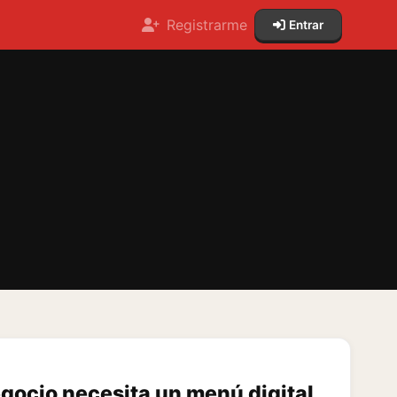
Registrarme
Entrar
egocio necesita un menú digital