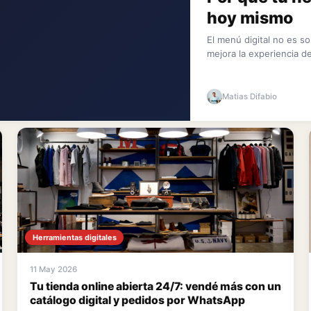
hoy mismo
El menú digital no es s
mejora la experiencia del
Matias Difabio
Herramientas digitales
11 May 2026
Tu tienda online abierta 24/7: vendé más con un
catálogo digital y pedidos por WhatsApp