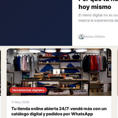
hoy mismo
El menú digital no es s
mejora la experiencia del
Matias Difabio
Herramientas digitales
11 May 2026
Tu tienda online abierta 24/7: vendé más con un
catálogo digital y pedidos por WhatsApp