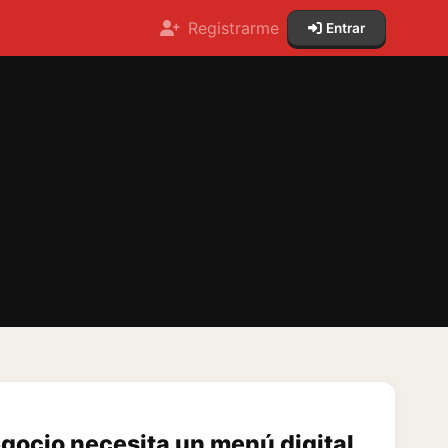
Registrarme
Entrar
egocio necesita un menú digital