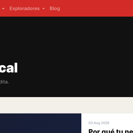
s
Exploradores
Blog
cal
ita.
03 Aug 2026
Por qué tu n